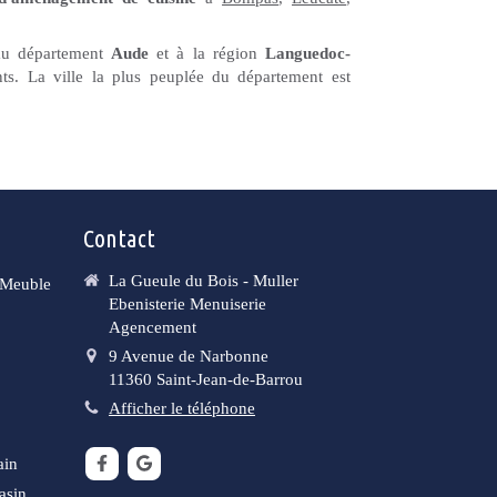
 au département
Aude
et à la région
Languedoc-
ts. La ville la plus peuplée du département est
Contact
La Gueule du Bois - Muller
e Meuble
Ebenisterie Menuiserie
Agencement
9 Avenue de Narbonne
11360
Saint-Jean-de-Barrou
Afficher le téléphone
ain
asin