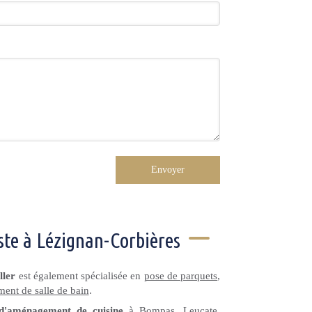
Envoyer
iste à Lézignan-Corbières
ller
est également spécialisée en
pose de parquets
,
ent de salle de bain
.
'aménagement de cuisine
à
Bompas
,
Leucate
,