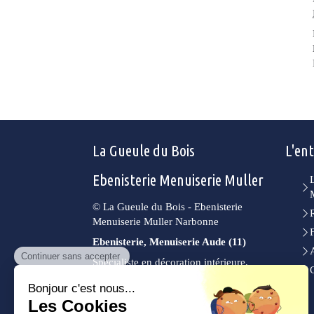
La Gueule du Bois
L'ent
Ebenisterie Menuiserie Muller
© La Gueule du Bois - Ebenisterie
Menuiserie Muller Narbonne
Ebenisterie, Menuiserie Aude (11)
Spécialiste en décoration intérieure,
aménagement de salle de bain, pose de
parquets, création de mezzanine,
aménagement de cuisine,