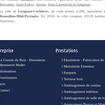
Rivesaltes
,
Saint-Estève
,
Sigean
,
Saint-Laurent-de-la-Salanque
.
La ville de
Lézignan-Corbières
, de code postal 11200, appartient
Roussillon-Midi-Pyrénées
. En 2010, la ville comptait 10539 habitan
Narbonne.
reprise
Prestations
La Gueule du Bois - Ebenisterie
Ebenisterie - Fabrication d
Menuiserie Muller
Menuiserie Exterieur
Réalisations
Parquets
Fournisseurs
Terrasse bois
Avis
Aménagement de cuisine
Contact
Aménagement intérieur
Aménagement de salle de b
Agencement Bureau et Mag