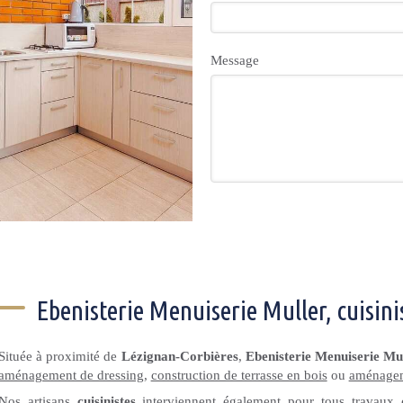
Message
Ebenisterie Menuiserie Muller, cuisin
Située à proximité de
Lézignan-Corbières
,
Ebenisterie Menuiserie Mu
aménagement de dressing
,
construction de terrasse en bois
ou
aménagem
Nos artisans
cuisinistes
interviennent également pour tous travaux
d