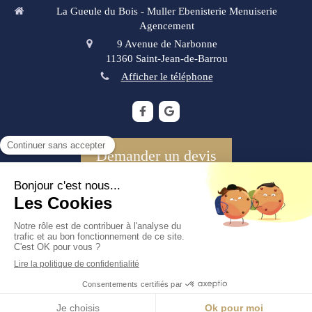
La Gueule du Bois - Muller Ebenisterie Menuiserie
Agencement
9 Avenue de Narbonne
11360
Saint-Jean-de-Barrou
Afficher le téléphone
Demander un devis
©2012 La Gueule du Bois - Ebenisterie Menuiserie Muller -
Ebenisterie, Menuiserie, Agencement
Plan du site
Mentions légales
Création et référencement du site par Simplébo
Ce site a été proposé par
Foussier Quincaillerie