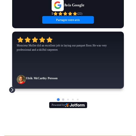
Avis Google
5
(
22
)
Partagez votre avis
Monsieur Muller did an excellent job in laying our parquet floor. He was very
professional and a skilful carpenter.
Ulrik McCarthy Persson
Powered by